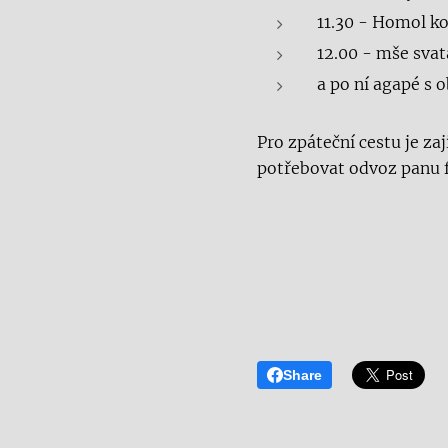
11.30 - Homol ko
12.00 - mše svat
a po ní agapé s 
Pro zpáteční cestu je z
potřebovat odvoz panu fa
Share