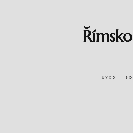
Římsko
ÚVOD
BO