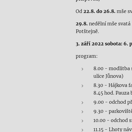
Od
22.8. do 2
6
.8.
mše sv
29.8
.
nedělní mše svatá
Potštejně.
3
. září 202
2
sobota:
6
. 
program:
8.00 - modlitba
ulice Jůnova)
8.30 - Hájkova f
8.45 hod. Pauza 
9.00 - odchod p
9.30 - parkoviš
10.00 - odchod 
11.15 - Lhoty ná