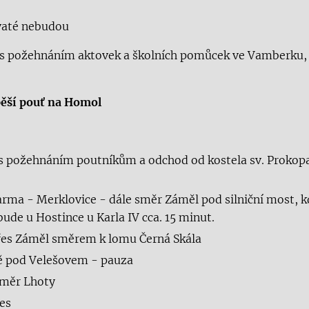
até nebudou
 s požehnáním aktovek a školních pomůcek ve Vamberku, 
pěší pouť na Homol
 s požehnáním poutníkům a odchod od kostela sv. Proko
arma - Merklovice - dále směr Záměl pod silniční most, 
bude u Hostince u Karla IV cca. 15 minut.
řes Záměl směrem k lomu Černá Skála
tě pod Velešovem - pauza
směr Lhoty
ves