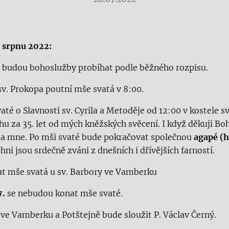
a srpnu
2022:
n budou bohoslužby probíhat podle běžného rozpisu.
 sv. Prokopa poutní mše svatá v 8:00.
té o Slavnosti sv. Cyrila a Metoděje od 12:00 v kostele s
u za 35. let od mých kněžských svěcení. I když děkuji Boh
za mne. Po mši svaté bude pokračovat společnou
agapé (
chni jsou srdečně zváni z dnešních i dřívějších farností.
at mše svatá u sv. Barbory ve Vamberku
7.
se nebudou konat mše svaté.
ve Vamberku a Potštejně bude sloužit P. Václav Černý.