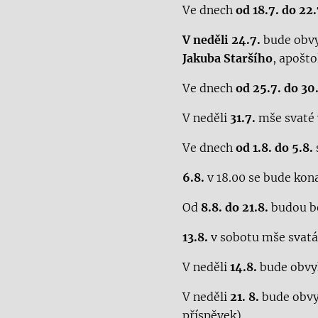
Ve dnech
od
18
.7. do
22
.
V neděli 24.7.
bude obvy
Jakuba Staršího
, apošto
Ve dnech
od
25
.7. do
30
V neděli
3
1.
7
.
mše svaté v
Ve dnech
od
1
.
8
. do
5
.
8
.
6
.
8
.
v 18.00 se bude kona
Od
8
.8. do
2
1.8.
budou b
13
.8.
v sobotu mše svatá 
V neděli
1
4
.8.
bude obvyk
V neděli
21
. 8.
bude obvy
příspěvek)