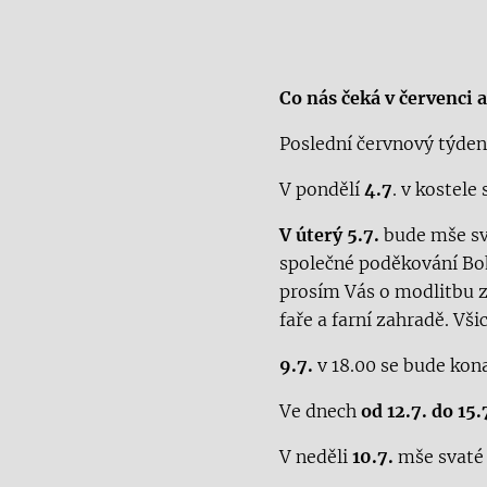
Co nás čeká v červenci 
Poslední červnový týde
V pondělí
4.7
. v kostele
V úterý 5.7.
bude mše sva
společné poděkování Boh
prosím Vás o modlitbu 
faře a farní zahradě. Vši
9.7.
v 18.00 se bude kon
Ve dnech
od
12
.7. do 1
5
.
V neděli
1
0
.7.
mše svaté 