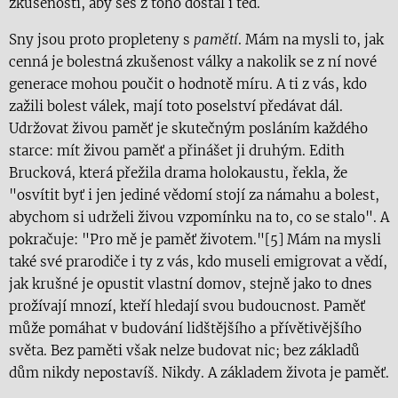
zkušeností, aby ses z toho dostal i teď.
Sny jsou proto propleteny s
pamětí
. Mám na mysli to, jak
cenná je bolestná zkušenost války a nakolik se z ní nové
generace mohou poučit o hodnotě míru. A ti z vás, kdo
zažili bolest válek, mají toto poselství předávat dál.
Udržovat živou paměť je skutečným posláním každého
starce: mít živou paměť a přinášet ji druhým. Edith
Brucková, která přežila drama holokaustu, řekla, že
"osvítit byť i jen jediné vědomí stojí za námahu a bolest,
abychom si udrželi živou vzpomínku na to, co se stalo". A
pokračuje: "Pro mě je paměť životem."[5] Mám na mysli
také své prarodiče i ty z vás, kdo museli emigrovat a vědí,
jak krušné je opustit vlastní domov, stejně jako to dnes
prožívají mnozí, kteří hledají svou budoucnost. Paměť
může pomáhat v budování lidštějšího a přívětivějšího
světa. Bez paměti však nelze budovat nic; bez základů
dům nikdy nepostavíš. Nikdy. A základem života je paměť.