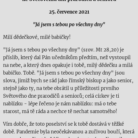
25. července 2021
"Já jsem s tebou po všechny dny"
Milí dědečkové, milé babičky!
"Já jsem s tebou po všechny dny" (srov. Mt 28,20) je
příslib, který dal Pán učedníkům předtím, než vystoupil
na nebe, a který dnes opakuje i tobě, milý dědečku a milá
babičko. Tobě. "Já jsem s tebou po všechny dny" jsou
slova, jimiž bych se rád jako římský biskup a jako senior,
stejně jako ty, na tebe obrátil u příležitosti prvního
Světového dne prarodičů a seniorů; celá církev je ti
nablízku - lépe řečeno je nám nablízku: má o tebe
starost, má tě ráda a nechce tě nechat samotného!
Vím dobře, že toto poselství se k tobě dostává v těžké
době. Pandemie byla neočekávanou a zuřivou bouří, která