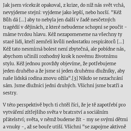
Jak jsem vícekrát opakoval, z krize, do níž nás svět vrhá,
nevyjdeme stejní: vyjdeme jako lepší, nebo horší. "Kéž
Bůh dá [...] aby to nebyla jen další v řadě nesčetných
tragédií v dějinách, z které nebudeme schopni se poučit -
máme tvrdou hlavu. Kéž nezapomeneme na všechny ty
staré lidi, kteří zemřeli kvůli nedostatku respirátorů [...]
Kéž tato nesmírná bolest není zbytečná, ale pobídne nás,
abychom učinili rozhodný krok k novému životnímu
stylu. Kéž jednou provždy objevíme, že potřebujeme
jeden druhého a že jsme si jeden druhému dlužníky, aby
naše lidská rodina znovu ožila".[3] Nikdo se nezachrání
sám. Jsme dlužníci jedni druhých. Všichni jsme bratři a
sestry.
V této perspektivě bych ti chtěl říci, že je tě zapotřebí pro
vytváření zítřejšího světa v bratrství a sociálním
přátelství; světa, v němž budeme žít - my se svými dětmi
a vnuky -, až se bouře utiší. Všichni "se zapojme aktivně