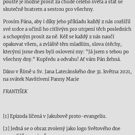
pouště je možné prosit za chudé celého světa a stát se
skutečně bratrem a sestrou pro všechny.
Prosím Pána, aby i díky jeho příkladu každý z nás rozšířil
své srdce a učinil ho citlivým pro utrpení těch posledních
a schopným prosit za ně. Kéž se každý z nás naučí
opakovat všem, a zvláště těm mladším, slova útěchy,
kterými jsme dnes byli osloveni my: "Já jsem s tebou po
všechny dny." Kupředu a odvahu! Ať vám Pán žehná.
Dáno v Římě u Sv. Jana Lateránského dne 31. května 2021,
na svátek Navštívení Panny Marie
FRANTIŠEK
[1] Epizoda líčená v Jakubově proto-evangeliu.
[2] Jedná se o obraz zvolený jako logo Světového dne