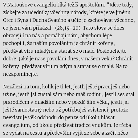
V Matoušově evangeliu říká Ježíš apoštolům: "Jděte tedy,
získejte za učedníky všechny národy, křtěte je ve jménu
Otce i Syna i Ducha Svatého a učte je zachovávat všechno,
co jsem vám přikázal" (28,19-20). Tato slova se dnes
obracejí i na nás a pomáhají nám, abychom lépe
pochopili, že naším povoláním je chránit kořeny,
předávat víru mladým a starat se o malé. Poslouchejte
dobře: Jaké je naše povolání dnes, v našem věku? Chránit
kořeny, předávat víru mladým a starat se o malé. Na to
nezapomínejte.
Nezáleží na tom, kolik je ti let, jestli ještě pracuješ nebo
už ne, jestli jsi zůstal sám nebo máš rodinu, jestli ses stal
prarodičem v mladším nebo v pozdějším věku, jestli jsi
ještě samostatný nebo už potřebuješ asistenci; protože
neexistuje věk odchodu do penze od úkolu hlásat
evangelium, od úkolu předávat tradice vnukům. Je třeba
se vydat na cestu a především vyjít ze sebe a začít něco