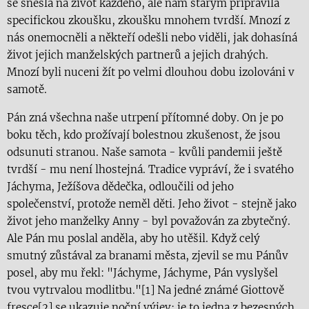
se snesla na život každého, ale nám starým připravila
specifickou zkoušku, zkoušku mnohem tvrdší. Mnozí z
nás onemocněli a někteří odešli nebo viděli, jak dohasíná
život jejich manželských partnerů a jejich drahých.
Mnozí byli nuceni žít po velmi dlouhou dobu izolováni v
samotě.
Pán zná všechna naše utrpení přítomné doby. On je po
boku těch, kdo prožívají bolestnou zkušenost, že jsou
odsunuti stranou. Naše samota - kvůli pandemii ještě
tvrdší - mu není lhostejná. Tradice vypráví, že i svatého
Jáchyma, Ježíšova dědečka, odloučili od jeho
společenství, protože neměl děti. Jeho život - stejně jako
život jeho manželky Anny - byl považován za zbytečný.
Ale Pán mu poslal anděla, aby ho utěšil. Když celý
smutný zůstával za branami města, zjevil se mu Pánův
posel, aby mu řekl: "Jáchyme, Jáchyme, Pán vyslyšel
tvou vytrvalou modlitbu."[1] Na jedné známé Giottově
fresce[2] se ukazuje noční výjev; je to jedna z bezesných