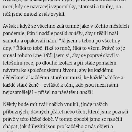
nocí, kdy se navracejí vzpomínky, starosti a touhy, na
něž jsme mnozí z nás zvyklí.
Avšak i když se všechno zdá temné jako v těchto měsících
pandemie, Pán i nadále posílá
anděly
, aby utěšili naši
samotu a opakovali nám: "Já jsem s tebou po všechny
dny." Říká to tobě, říká to mně, říká to všem. Právě to je
smysl tohoto Dne. Přál jsem si, aby se poprvé slavil v
letošním roce, po dlouhé izolaci a při stále pomalém
návratu ke společenskému životu; aby ke každému
dědečkovi a každému starému muži, ke každé babičce a
každé staré ženě - zvláště k těm, kdo jsou mezi námi
nejosamělejší - přišel na návštěvu
anděl
!
Někdy bude mít tvář našich vnuků, jindy našich
příbuzných, dávných přátel nebo těch, které jsme poznali
právě v této těžké době. V tomto období jsme se naučili
chápat, jak důležitá jsou pro každého z nás objetí a