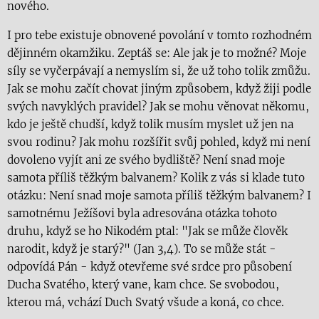
nového.
I pro tebe existuje obnovené povolání v tomto rozhodném
dějinném okamžiku. Zeptáš se: Ale jak je to možné? Moje
síly se vyčerpávají a nemyslím si, že už toho tolik zmůžu.
Jak se mohu začít chovat jiným způsobem, když žiji podle
svých navyklých pravidel? Jak se mohu věnovat někomu,
kdo je ještě chudší, když tolik musím myslet už jen na
svou rodinu? Jak mohu rozšířit svůj pohled, když mi není
dovoleno vyjít ani ze svého bydliště? Není snad moje
samota příliš těžkým balvanem? Kolik z vás si klade tuto
otázku: Není snad moje samota příliš těžkým balvanem? I
samotnému Ježíšovi byla adresována otázka tohoto
druhu, když se ho Nikodém ptal: "Jak se může člověk
narodit, když je starý?" (Jan 3,4). To se může stát -
odpovídá Pán - když otevřeme své srdce pro působení
Ducha Svatého, který vane, kam chce. Se svobodou,
kterou má, vchází Duch Svatý všude a koná, co chce.