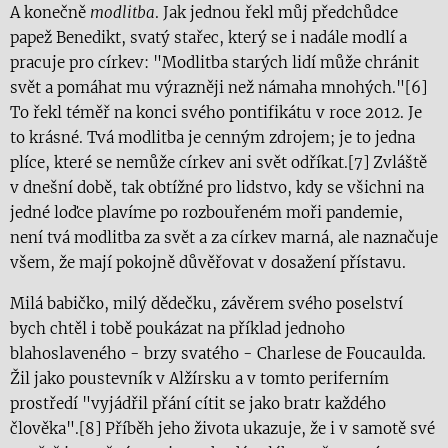
A konečně
modlitba
. Jak jednou řekl můj předchůdce
papež Benedikt, svatý stařec, který se i nadále modlí a
pracuje pro církev: "Modlitba starých lidí může chránit
svět a pomáhat mu výrazněji než námaha mnohých."[6]
To řekl téměř na konci svého pontifikátu v roce 2012. Je
to krásné. Tvá modlitba je cenným zdrojem; je to jedna
plíce, které se nemůže církev ani svět odříkat.[7] Zvláště
v dnešní době, tak obtížné pro lidstvo, kdy se všichni na
jedné loďce plavíme po rozbouřeném moři pandemie,
není tvá modlitba za svět a za církev marná, ale naznačuje
všem, že mají pokojně důvěřovat v dosažení přístavu.
Milá babičko, milý dědečku, závěrem svého poselství
bych chtěl i tobě poukázat na příklad jednoho
blahoslaveného - brzy svatého - Charlese de Foucaulda.
Žil jako poustevník v Alžírsku a v tomto periferním
prostředí "vyjádřil přání cítit se jako bratr každého
člověka".[8] Příběh jeho života ukazuje, že i v samotě své