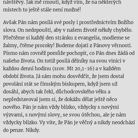
návštěvy. Jak mě rmoutí, když vím, že na některých
místech to ještě stále není možné!
Avšak Pán nám posílá své posly i prostřednictvím Božího
slova. On nedopouští, aby v našem životě někdy chybělo.
Přečtěme si každý den stránku z evangelia, modleme se
žalmy, čtěme proroky! Budeme dojati z Pánovy věrnosti.
Písmo nám rovněž pomůže pochopit, co Pán dnes žádá od
našeho života. On totiž posílá dělníky na svou vinici v
každou denní hodinu (srov. Mt 20,1-16) a v každém
období života. Já sám mohu dosvědčit, že jsem dostal
povolání stát se římským biskupem, když jsem už
dosáhl, abych tak řekl, důchodcovského věku a
nepředstavoval jsem si, že dokážu dělat ještě něco
nového. Pán je nám vždy blízko, vždycky s novými
výzvami, s novými slovy, se svou útěchou, ale je nám
vždycky blízko. Vy víte, že Pán je věčný a nikdy neodchází
do penze. Nikdy.