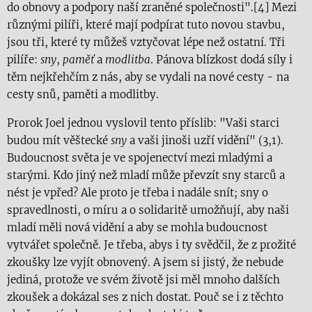
do obnovy a podpory naší zraněné společnosti".[4] Mezi
různými pilíři, které mají podpírat tuto novou stavbu,
jsou tři, které ty můžeš vztyčovat lépe než ostatní. Tři
pilíře:
sny
,
paměť
a
modlitba
. Pánova blízkost dodá síly i
těm nejkřehčím z nás, aby se vydali na nové cesty - na
cesty snů, paměti a modlitby.
Prorok Joel jednou vyslovil tento příslib: "Vaši starci
budou mít věštecké
sny
a vaši jinoši uzří vidění" (3,1).
Budoucnost světa je ve spojenectví mezi mladými a
starými. Kdo jiný než mladí může převzít sny starců a
nést je vpřed? Ale proto je třeba i nadále snít; sny o
spravedlnosti, o míru a o solidaritě umožňují, aby naši
mladí měli nová vidění a aby se mohla budoucnost
vytvářet společně. Je třeba, abys i ty svědčil, že z prožité
zkoušky lze vyjít obnovený. A jsem si jistý, že nebude
jediná, protože ve svém životě jsi měl mnoho dalších
zkoušek a dokázal ses z nich dostat. Pouč se i z těchto