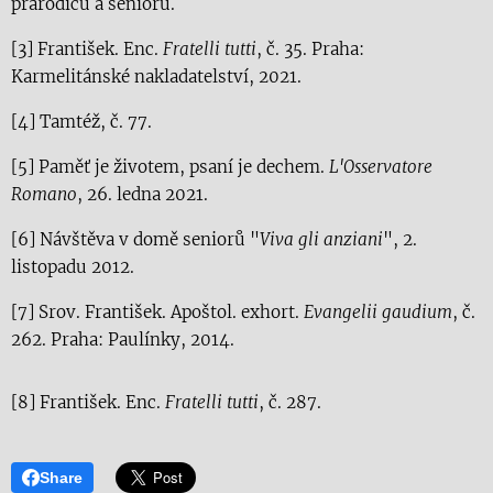
prarodičů a seniorů.
[3] František. Enc.
Fratelli tutti
, č. 35. Praha:
Karmelitánské nakladatelství, 2021.
[4] Tamtéž, č. 77.
[5] Paměť je životem, psaní je dechem.
L'Osservatore
Romano
, 26. ledna 2021.
[6] Návštěva v domě seniorů "
Viva gli anziani
", 2.
listopadu 2012.
[7] Srov. František. Apoštol. exhort.
Evangelii gaudium
, č.
262. Praha: Paulínky, 2014.
[8] František. Enc.
Fratelli tutti
, č. 287.
Share